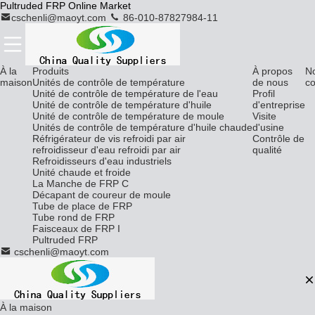
Pultruded FRP Online Market
cschenli@maoyt.com
86-010-87827984-11
À la
Produits
À propos
N
maison
Unités de contrôle de température
de nous
co
Unité de contrôle de température de l'eau
Profil
Unité de contrôle de température d'huile
d'entreprise
Unité de contrôle de température de moule
Visite
Unités de contrôle de température d'huile chaude
d'usine
Réfrigérateur de vis refroidi par air
Contrôle de
refroidisseur d'eau refroidi par air
qualité
Refroidisseurs d'eau industriels
Unité chaude et froide
La Manche de FRP C
Décapant de coureur de moule
Tube de place de FRP
Tube rond de FRP
Faisceaux de FRP I
Pultruded FRP
cschenli@maoyt.com
À la maison