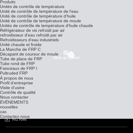
Produits
Unités de contrôle de température
Unité de contrôle de température de l'eau
Unité de contrôle de température d'huile
Unité de contrôle de température de moule
Unités de contrôle de température d'huile chaude
Réfrigérateur de vis refroidi par air
refroidisseur d'eau refroidi par air
Refroidisseurs d'eau industriels
Unité chaude et froide
La Manche de FRP C
Décapant de coureur de moule
Tube de place de FRP
Tube rond de FRP
Faisceaux de FRP I
Pultruded FRP
À propos de nous
Profil d'entreprise
Visite d'usine
Contrôle de qualité
Nous contacter
ÉVÉNEMENTS
Tour de refroidissement fermée industrielle
nouvelles
cas
Unités de contrôle de température
2023-08-31
Contactez-nous
902 vues