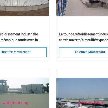
froidissement industrielle
La tour de refroidissement indust
 mécanique ronde avec la
carrée ouverte/a mouillé/type de
en béton
croisement de flux
Discuter Maintenant
Discuter Maintenant