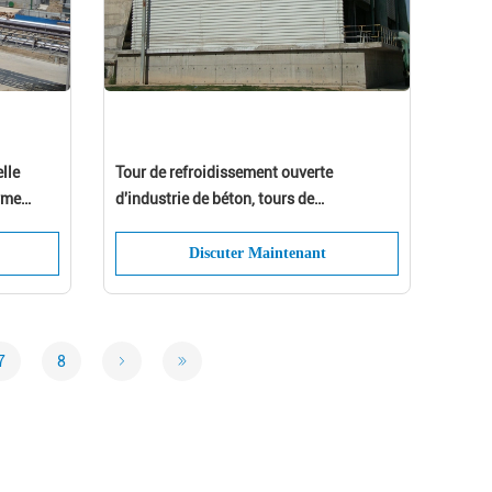
lle
Tour de refroidissement ouverte
rme
d'industrie de béton, tours de
refroidissement d'écoulement de
compteur
Discuter Maintenant
7
8