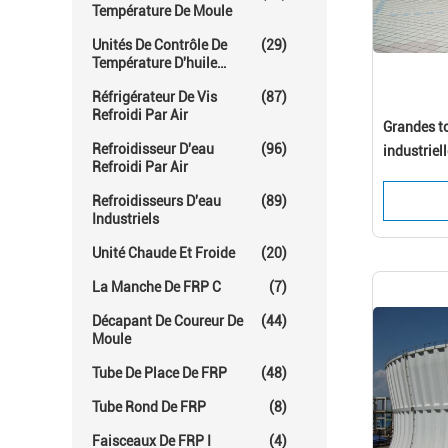
Température De Moule
Unités De Contrôle De
(29)
Température D'huile
Chaude
Réfrigérateur De Vis
(87)
Refroidi Par Air
Grandes to
Refroidisseur D'eau
(96)
industriel
Refroidi Par Air
climatisat
Refroidisseurs D'eau
(89)
Industriels
Unité Chaude Et Froide
(20)
La Manche De FRP C
(7)
Décapant De Coureur De
(44)
Moule
Tube De Place De FRP
(48)
Tube Rond De FRP
(8)
Faisceaux De FRP I
(4)