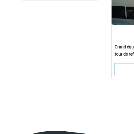
Grand équi
tour de r