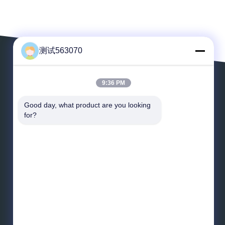
测试563070
9:36 PM
Laissez un message
Good day, what product are you looking 
for?
*
E-mail
*
Message
Envoyez