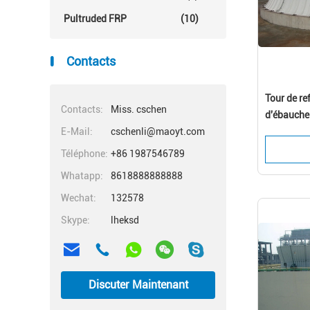
Pultruded FRP
(10)
Contacts
Tour de re
Contacts:
Miss. cschen
d'ébauche
E-Mail:
cschenli@maoyt.com
structure 
Téléphone:
+86 1987546789
Whatapp:
8618888888888
Wechat:
132578
Skype:
lheksd
Discuter Maintenant