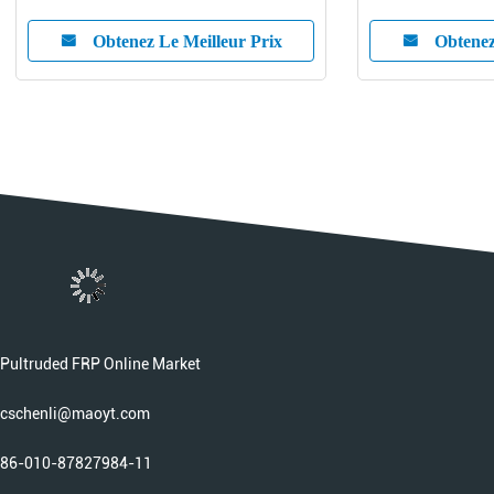
traitement de l'eau de poignée de
outils de frp ma
balai
Obtenez Le Meilleur Prix
Obtenez
Pultruded FRP Online Market
cschenli@maoyt.com
86-010-87827984-11