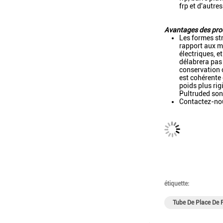
frp et d'autres
Avantages des prod
Les formes str
rapport aux ma
électriques, e
délabrera pas 
conservation o
est cohérente 
poids plus rig
Pultruded son
Contactez-nou
étiquette:
Tube De Place De 