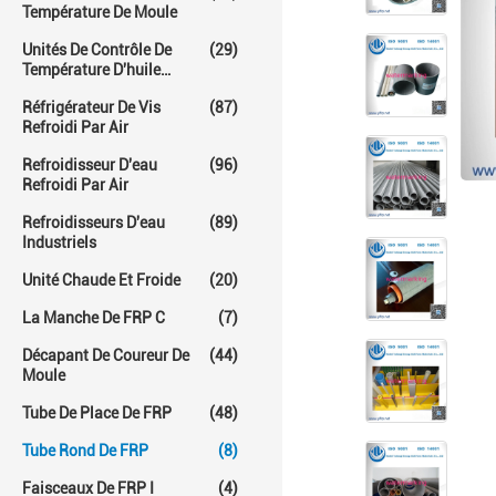
Température De Moule
Unités De Contrôle De
(29)
Température D'huile
Chaude
Réfrigérateur De Vis
(87)
Refroidi Par Air
Refroidisseur D'eau
(96)
Refroidi Par Air
Refroidisseurs D'eau
(89)
Industriels
Unité Chaude Et Froide
(20)
La Manche De FRP C
(7)
Décapant De Coureur De
(44)
Moule
Tube De Place De FRP
(48)
Tube Rond De FRP
(8)
Faisceaux De FRP I
(4)