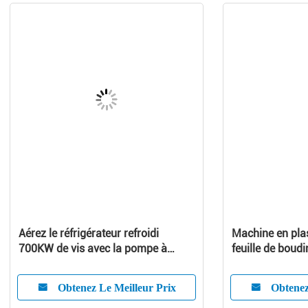
Aérez le réfrigérateur refroidi
Machine en plas
700KW de vis avec la pompe à
feuille de boudi
chaleur
jumeau de pan
croûte de PVC
Obtenez Le Meilleur Prix
Obtenez