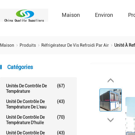
Maison
Environ
Pr
Maison
Produits
Réfrigérateur De Vis Refroidi Par Air
Unité À Re
Catégories
Unités De Contrôle De
(67)
Température
Unité De Contrôle De
(43)
Température De L'eau
Unité De Contrôle De
(70)
Température D'huile
Unité De Contrôle De
(43)