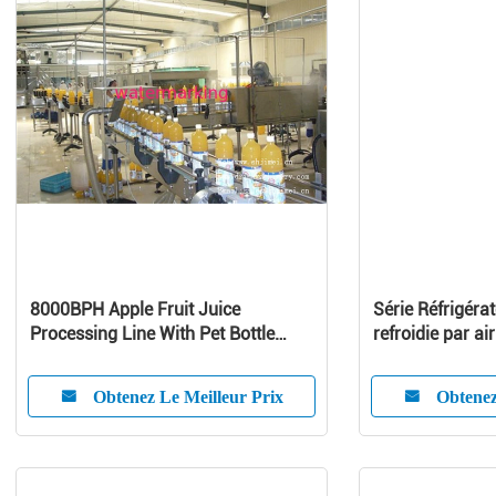
8000BPH Apple Fruit Juice
Série Réfrigérat
Processing Line With Pet Bottle
refroidie par air
Package
Obtenez Le Meilleur Prix
Obtenez