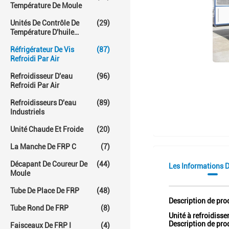
Température De Moule
Unités De Contrôle De
(29)
Température D'huile
Chaude
Réfrigérateur De Vis
(87)
Refroidi Par Air
Refroidisseur D'eau
(96)
Refroidi Par Air
Refroidisseurs D'eau
(89)
Industriels
Unité Chaude Et Froide
(20)
La Manche De FRP C
(7)
Décapant De Coureur De
(44)
Les Informations D
Moule
Tube De Place De FRP
(48)
Description de pro
Tube Rond De FRP
(8)
Unité à refroidis
Description de prod
Faisceaux De FRP I
(4)