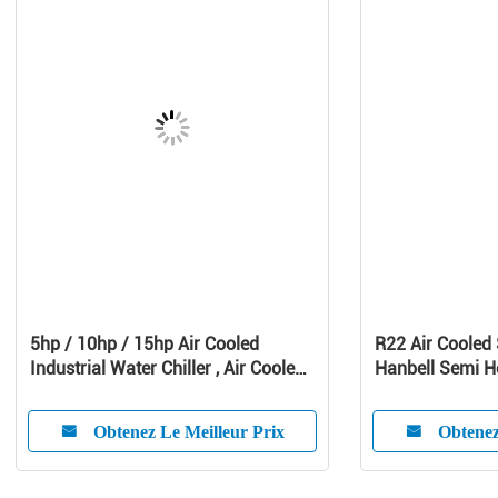
5hp / 10hp / 15hp Air Cooled
R22 Air Cooled 
Industrial Water Chiller , Air Cooled
Hanbell Semi H
Screw Chiller
Compressors
Obtenez Le Meilleur Prix
Obtenez