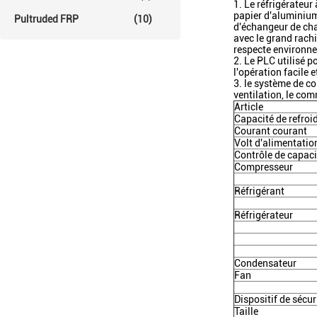
1. Le réfrigérateur
papier d'aluminium
Pultruded FRP
(10)
d'échangeur de chal
avec le grand rachi
respecte environn
2. Le PLC utilisé p
l'opération facile e
3. le système de c
ventilation, le com
Article
Capacité de refro
Courant courant
Volt d'alimentatio
Contrôle de capaci
Compresseur
Réfrigérant
Réfrigérateur
Condensateur
Fan
Dispositif de sécur
Taille