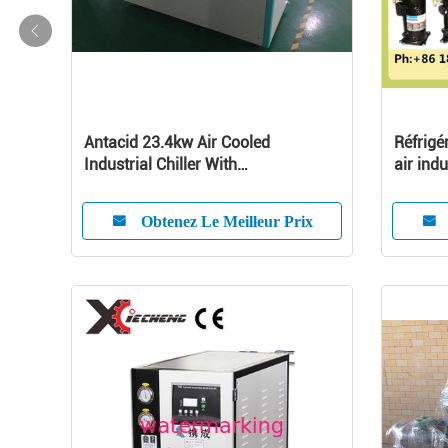
Antacid 23.4kw Air Cooled
Réfrigé
Industrial Chiller With
air ind
Microcomputer System
refroid
Obtenez Le Meilleur Prix