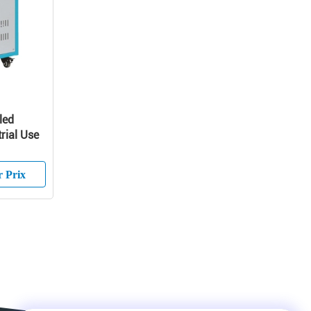
led
trial Use
r Prix