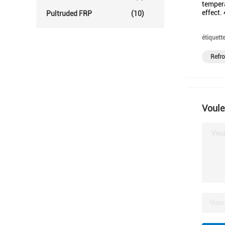
tempera
effect.
Pultruded FRP
(10)
étiquette
Refro
Voule
Veui