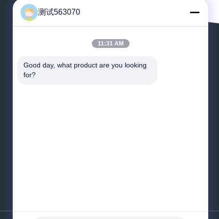
测试563070
11:31 AM
Laissez un message
Good day, what product are you looking 
for?
*
E-mail
*
Message
Envoyez