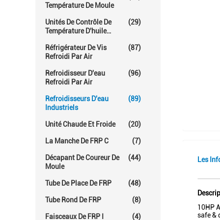
Température De Moule
Unités De Contrôle De
(29)
Température D'huile
Chaude
Réfrigérateur De Vis
(87)
Refroidi Par Air
Refroidisseur D'eau
(96)
Refroidi Par Air
Refroidisseurs D'eau
(89)
Industriels
Unité Chaude Et Froide
(20)
La Manche De FRP C
(7)
Décapant De Coureur De
(44)
Les Inf
Moule
Tube De Place De FRP
(48)
Descrip
Tube Rond De FRP
(8)
10HP Ai
safe & 
Faisceaux De FRP I
(4)