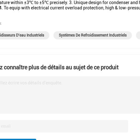
ture within ±3℃ to ±5℃ precisely. 3. Unique design for condenser and h
 4. To equip with electrical current overload protection, high & low-press
:
idisseurs D'eau Industriels
Systèmes De Refroidissement Industriels
z connaître plus de détails au sujet de ce produit
llez écrire vos détails d'enquête.