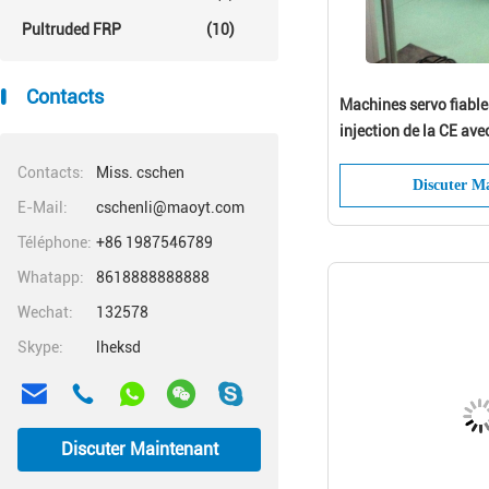
Pultruded FRP
(10)
Contacts
Machines servo fiabl
injection de la CE ave
hydraulique
Contacts:
Miss. cschen
Discuter M
E-Mail:
cschenli@maoyt.com
Téléphone:
+86 1987546789
Whatapp:
8618888888888
Wechat:
132578
Skype:
lheksd
Discuter Maintenant