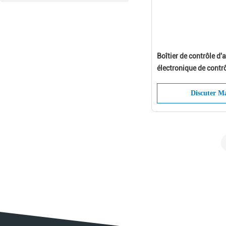
Boîtier de contrôle d'
électronique de contr
de moteur de Kutai G
36 V
Discuter M