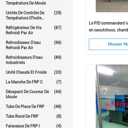
Température De Moule
Unités De Contrôle De
(29)
Température D'huile
Chaude
Le PID commandent la
Réfrigérateur De Vis
(87)
en caoutchouc, chamb
Refroidi Par Air
de bande d'Adhensive
Refroidisseur D'eau
(96)
Discuter M
Refroidi Par Air
Refroidisseurs D'eau
(89)
Industriels
Unité Chaude Et Froide
(20)
La Manche De FRP C
(7)
Décapant De Coureur De
(44)
Moule
Tube De Place De FRP
(48)
Tube Rond De FRP
(8)
Faisceaux De FRP I
(4)