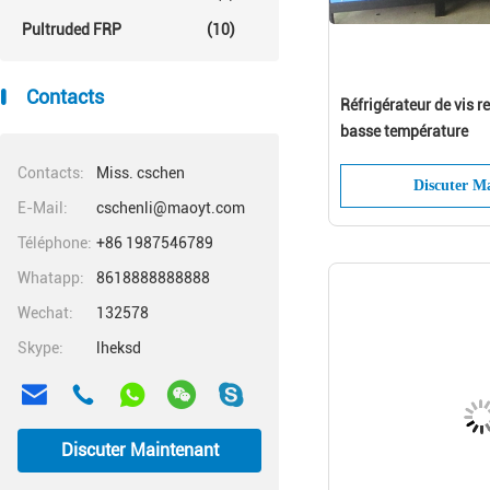
Pultruded FRP
(10)
Contacts
Réfrigérateur de vis re
basse température
Contacts:
Miss. cschen
Discuter M
E-Mail:
cschenli@maoyt.com
Téléphone:
+86 1987546789
Whatapp:
8618888888888
Wechat:
132578
Skype:
lheksd
Discuter Maintenant