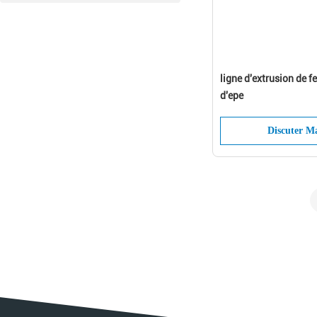
ligne d'extrusion de f
d'epe
Discuter M