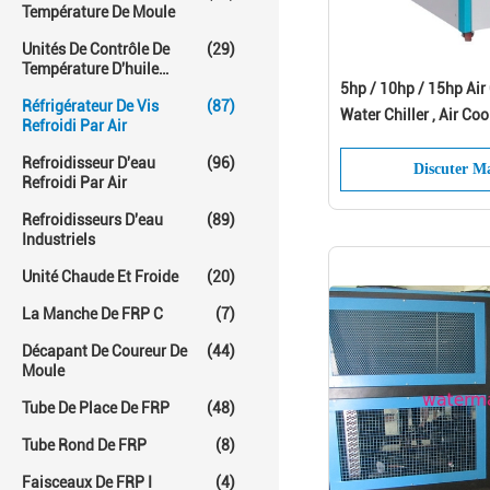
Température De Moule
Unités De Contrôle De
(29)
Température D'huile
Chaude
5hp / 10hp / 15hp Air
Réfrigérateur De Vis
(87)
Water Chiller , Air Co
Refroidi Par Air
Refroidisseur D'eau
(96)
Discuter M
Refroidi Par Air
Refroidisseurs D'eau
(89)
Industriels
Unité Chaude Et Froide
(20)
La Manche De FRP C
(7)
Décapant De Coureur De
(44)
Moule
Tube De Place De FRP
(48)
Tube Rond De FRP
(8)
Faisceaux De FRP I
(4)