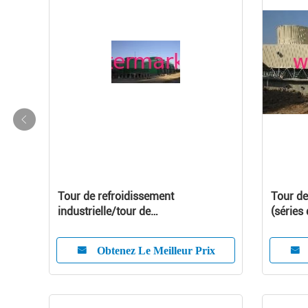
Tour de refroidissement
Tour de
industrielle/tour de
(séries
refroidissement/tour de
refroidissement de la Chine (séries
Obtenez Le Meilleur Prix
de JBNG)