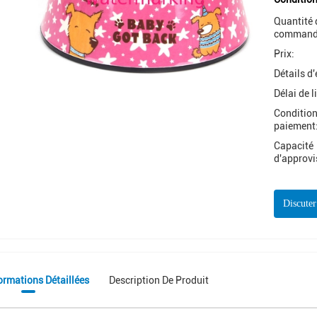
Quantité 
command
Prix:
Détails d
Délai de l
Condition
paiement
Capacité
d'approv
Discute
ormations Détaillées
Description De Produit