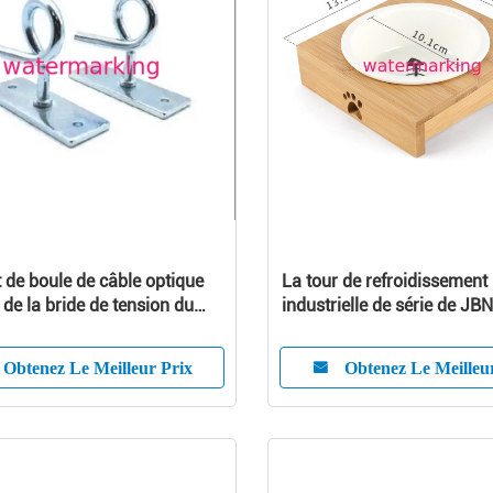
 de boule de câble optique
La tour de refroidissement
e de la bride de tension du
industrielle de série de JB
8 ADSS et câble de boucle
capacité pour une cellule e
à 4500m3/H, réfrigération
Obtenez Le Meilleur Prix
Obtenez Le Meilleu
appropriée