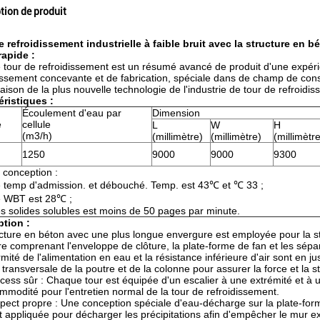
tion de produit
e refroidissement industrielle à faible bruit avec la structure en
rapide :
e tour de refroidissement est un résumé avancé de produit d'une expé
issement concevante et de fabrication, spéciale dans de champ de cons
ison de la plus nouvelle technologie de l'industrie de tour de refroidisse
éristiques :
Écoulement d'eau par
Dimension
e
cellule
L
W
H
(m3/h)
(millimètre)
(millimètre)
(millimètr
1250
9000
9000
9300
 conception :
 temp d'admission. et débouché. Temp. est 43℃ et ℃ 33 ;
 WBT est 28℃ ;
s solides solubles est moins de 50 pages par minute.
ption :
cture en béton avec une plus longue envergure est employée pour la st
re comprenant l'enveloppe de clôture, la plate-forme de fan et les sépa
rmité de l'alimentation en eau et la résistance inférieure d'air sont en 
 transversale de la poutre et de la colonne pour assurer la force et la sta
cess sûr : Chaque tour est équipée d'un escalier à une extrémité et à un
mmodité pour l'entretien normal de la tour de refroidissement.
pect propre : Une conception spéciale d'eau-décharge sur la plate-forme
t appliquée pour décharger les précipitations afin d'empêcher le mur ext