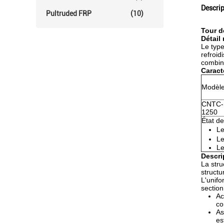
Descrip
Pultruded FRP
(10)
Tour d
Détail 
Le typ
refroid
combina
Caract
Modèl
CNTC-
1250
État de
Le
Le
Le
Descri
La stru
structu
L'unifo
section
Ac
co
As
es