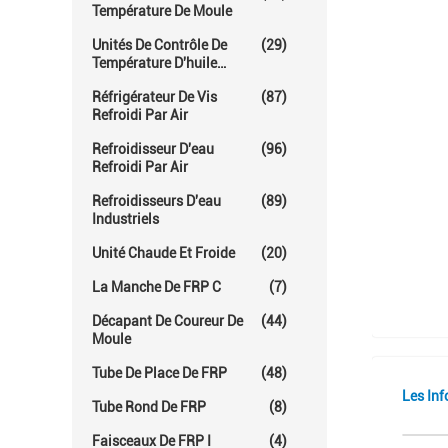
Température De Moule
Unités De Contrôle De
(29)
Température D'huile
Chaude
Réfrigérateur De Vis
(87)
Refroidi Par Air
Refroidisseur D'eau
(96)
Refroidi Par Air
Refroidisseurs D'eau
(89)
Industriels
Unité Chaude Et Froide
(20)
La Manche De FRP C
(7)
Décapant De Coureur De
(44)
Moule
Tube De Place De FRP
(48)
Les Inf
Tube Rond De FRP
(8)
Faisceaux De FRP I
(4)