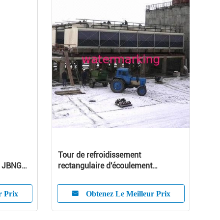
Tour de refroidissement
e JBNG
rectangulaire d'écoulement
transversal, faite en remplissage de
PVC
r Prix
Obtenez Le Meilleur Prix