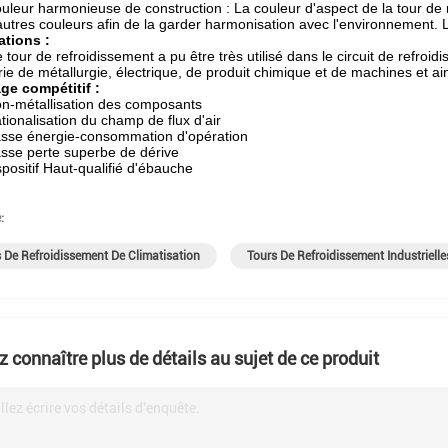
uleur harmonieuse de construction : La couleur d'aspect de la tour de 
autres couleurs afin de la garder harmonisation avec l'environnement. La
ations :
 tour de refroidissement a pu être très utilisé dans le circuit de refroi
trie de métallurgie, électrique, de produit chimique et de machines et ain
ge compétitif :
n-métallisation des composants
tionalisation du champ de flux d'air
sse énergie-consommation d'opération
sse perte superbe de dérive
spositif Haut-qualifié d'ébauche
:
 De Refroidissement De Climatisation
Tours De Refroidissement Industrielle
z connaître plus de détails au sujet de ce produit
llez écrire vos détails d'enquête.