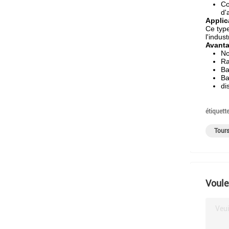
Co
d'
Applic
Ce type
l'indus
Avanta
No
Ra
Ba
Ba
di
étiquette
Tours
Voule
Veui