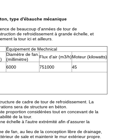
 béton, type d'ébauche mécanique
rience de beaucoup d'années de tour de
truction de refroidissement à grande échelle, et
ment la tour ici et ailleurs.
Équipement de Mechnical
Diamètre de fan.
Flux d'air (m3/h)
Moteur (kilowatts)
e)
(millimètre)
6000
751000
45
ructure de cadre de tour de refroidissement. La
rations sera de structure en béton.
juste proportion considérées tout en concevant de la
bilité de la tour.
e échelle à l'autre extrémité afin d'assurer la
 de fan, au lieu de la conception libre de drainage,
érieur de sale et maintenir le mur extérieur propre.