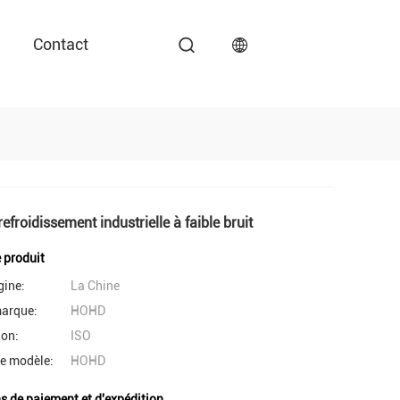
Contact
refroidissement industrielle à faible bruit
e produit
gine:
La Chine
arque:
HOHD
ion:
ISO
e modèle:
HOHD
s de paiement et d'expédition