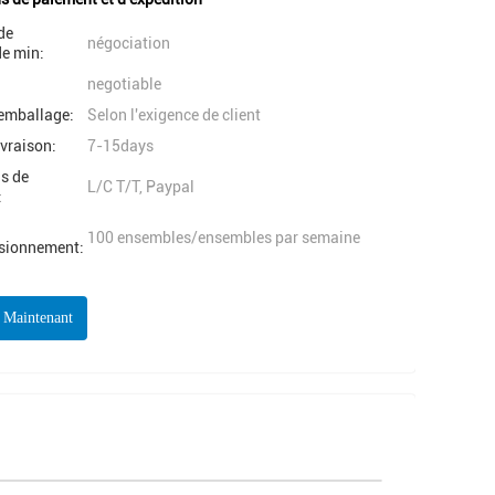
de
négociation
e min:
negotiable
'emballage:
Selon l'exigence de client
ivraison:
7-15days
s de
L/C T/T, Paypal
:
100 ensembles/ensembles par semaine
isionnement:
r Maintenant