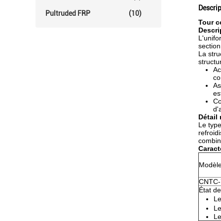
Descrip
Pultruded FRP
(10)
Tour c
Descri
L'unifo
section
La stru
structu
Ac
co
As
es
Co
d'
Détail 
Le typ
refroid
combina
Caract
Modèl
CNTC-
État de
Le
Le
Le