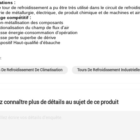
ations :
 tour de refroidissement a pu être très utilisé dans le circuit de refroi
trie de métallurgie, électrique, de produit chimique et de machines et ain
ge compétitif :
n-métallisation des composants
tionalisation du champ de flux d'air
sse énergie-consommation d'opération
sse perte superbe de dérive
spositif Haut-qualifié d'ébauche
:
 De Refroidissement De Climatisation
Tours De Refroidissement Industrielle
z connaître plus de détails au sujet de ce produit
llez écrire vos détails d'enquête.