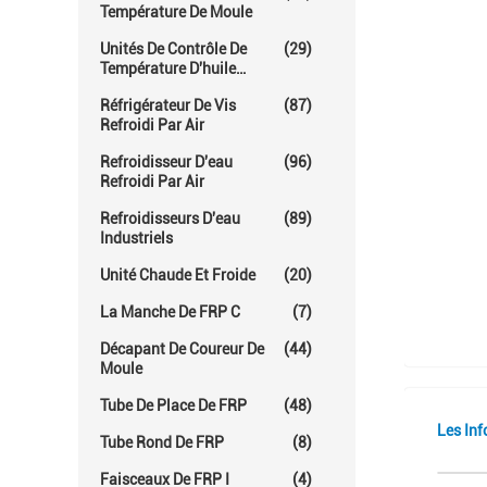
Température De Moule
Unités De Contrôle De
(29)
Température D'huile
Chaude
Réfrigérateur De Vis
(87)
Refroidi Par Air
Refroidisseur D'eau
(96)
Refroidi Par Air
Refroidisseurs D'eau
(89)
Industriels
Unité Chaude Et Froide
(20)
La Manche De FRP C
(7)
Décapant De Coureur De
(44)
Moule
Tube De Place De FRP
(48)
Les Inf
Tube Rond De FRP
(8)
Faisceaux De FRP I
(4)