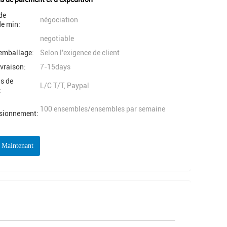
de
négociation
e min:
negotiable
'emballage:
Selon l'exigence de client
ivraison:
7-15days
s de
L/C T/T, Paypal
:
100 ensembles/ensembles par semaine
isionnement:
r Maintenant