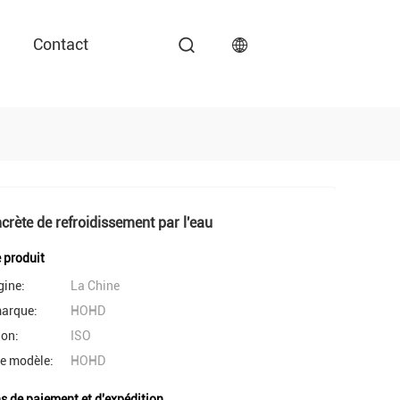
Contact
crète de refroidissement par l'eau
e produit
gine:
La Chine
arque:
HOHD
ion:
ISO
e modèle:
HOHD
s de paiement et d'expédition