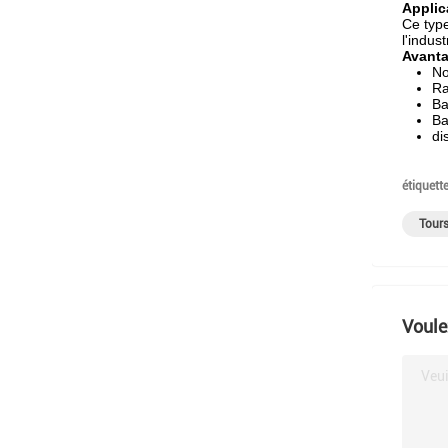
Applic
Ce type
l'indus
Avanta
No
Ra
Ba
Ba
di
étiquette
Tours
Voule
Veui