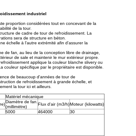
roidissement industriel
juste proportion considérées tout en concevant de la
bilité de la tour.
ructure de cadre de tour de refroidissement. La
rations sera de structure en béton.
e échelle à l'autre extrémité afin d'assurer la
 de fan, au lieu de la conception libre de drainage,
érieur de sale et maintenir le mur extérieur propre.
refroidissement applique la couleur blanche slivery ou
 couleur spécifique par le propriétaire est disponible.
rience de beaucoup d'années de tour de
truction de refroidissement à grande échelle, et
ment la tour ici et ailleurs.
Matériel mécanique
Diamètre de fan.
re)
Flux d'air (m3/h)
Moteur (kilowatts)
(millimètre)
5000
464000
30