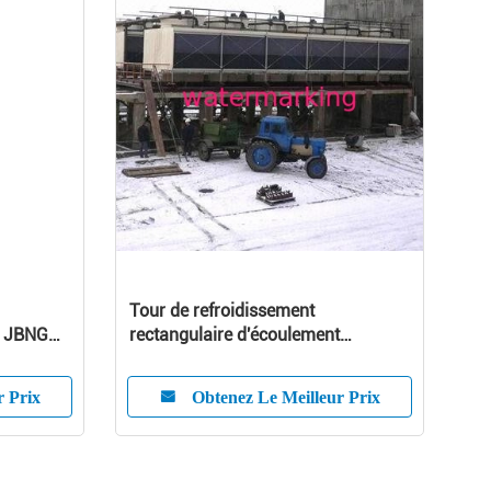
Tour de refroidissement
e JBNG
rectangulaire d'écoulement
transversal, faite en remplissage de
PVC
r Prix
Obtenez Le Meilleur Prix