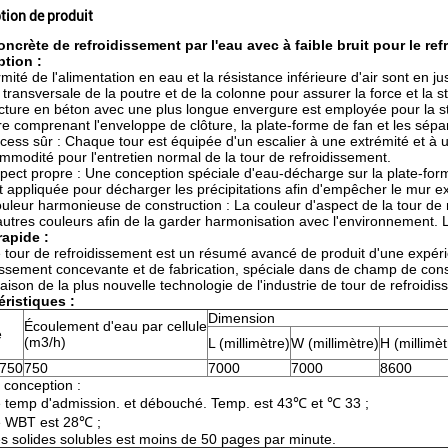
tion de produit
oncrète de refroidissement par l'eau avec à faible bruit pour le ref
ption :
rmité de l'alimentation en eau et la résistance inférieure d'air sont en 
 transversale de la poutre et de la colonne pour assurer la force et la sta
cture en béton avec une plus longue envergure est employée pour la st
re comprenant l'enveloppe de clôture, la plate-forme de fan et les sépa
cess sûr : Chaque tour est équipée d'un escalier à une extrémité et à un
mmodité pour l'entretien normal de la tour de refroidissement.
pect propre : Une conception spéciale d'eau-décharge sur la plate-forme
t appliquée pour décharger les précipitations afin d'empêcher le mur ext
uleur harmonieuse de construction : La couleur d'aspect de la tour de 
autres couleurs afin de la garder harmonisation avec l'environnement. La
rapide :
e tour de refroidissement est un résumé avancé de produit d'une expé
issement concevante et de fabrication, spéciale dans de champ de cons
ison de la plus nouvelle technologie de l'industrie de tour de refroidisse
éristiques :
Dimension
Écoulement d'eau par cellule
e
(m3/h)
L (millimètre)
W (millimètre)
H (millimèt
750
750
7000
7000
8600
 conception :
 temp d'admission. et débouché. Temp. est 43℃ et ℃ 33 ;
 WBT est 28℃ ;
s solides solubles est moins de 50 pages par minute.