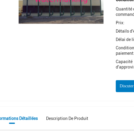
Quantité 
command
Prix:
Détails d
Délai de l
Condition
paiement
Capacité
d'approv
Discute
ormations Détaillées
Description De Produit