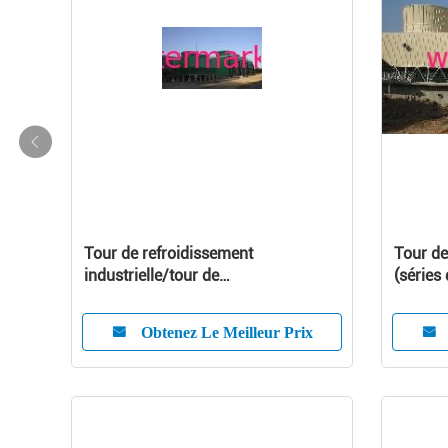
Tour de refroidissement
Tour de
industrielle/tour de
(séries
refroidissement/tour de
refroidissement de la Chine (séries
Obtenez Le Meilleur Prix
de JBNG)