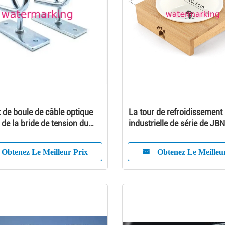
 de boule de câble optique
La tour de refroidissement
e de la bride de tension du
industrielle de série de JB
8 ADSS et câble de boucle
capacité pour une cellule e
à 4500m3/H, réfrigération
Obtenez Le Meilleur Prix
Obtenez Le Meilleu
appropriée