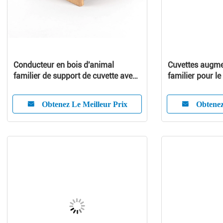
Conducteur en bois d'animal
Cuvettes augme
familier de support de cuvette avec
familier pour le
des cuvettes d'acier inoxydable
nourriture de c
bambou de chi
Obtenez Le Meilleur Prix
Obtenez