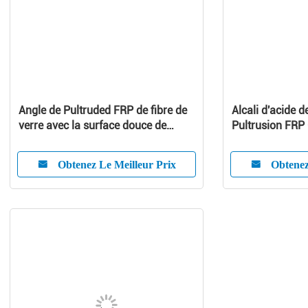
Angle de Pultruded FRP de fibre de
Alcali d'acide d
verre avec la surface douce de
Pultrusion FRP 
haute résistance ISO9001
verre anti- an
Obtenez Le Meilleur Prix
Obtenez