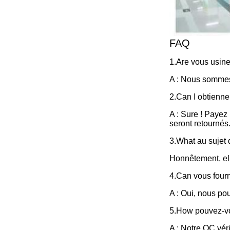
FAQ
1.Are vous usin
A : Nous sommes 
2.Can I obtiennen
A : Sure ! Payez 
seront retournés
3.What au sujet 
Honnêtement, ell
4.Can vous four
A : Oui, nous po
5.How pouvez-vou
A : Notre QC véri