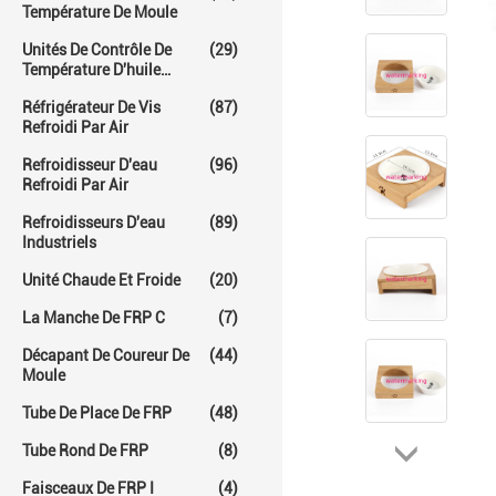
Température De Moule
Unités De Contrôle De
(29)
Température D'huile
Chaude
Réfrigérateur De Vis
(87)
Refroidi Par Air
Refroidisseur D'eau
(96)
Refroidi Par Air
Refroidisseurs D'eau
(89)
Industriels
Unité Chaude Et Froide
(20)
La Manche De FRP C
(7)
Décapant De Coureur De
(44)
Moule
Tube De Place De FRP
(48)
Tube Rond De FRP
(8)
Faisceaux De FRP I
(4)