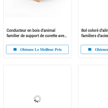
Conducteur en bois d'animal
Bol coloré d'al
familier de support de cuvette avec
familiers d'acie
des cuvettes d'acier inoxydable
dernière concep
Obtenez Le Meilleur Prix
Obtenez