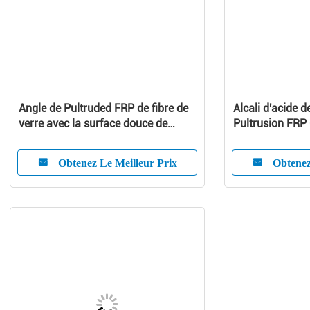
Angle de Pultruded FRP de fibre de
Alcali d'acide d
verre avec la surface douce de
Pultrusion FRP 
haute résistance ISO9001
verre anti- an
Obtenez Le Meilleur Prix
Obtenez