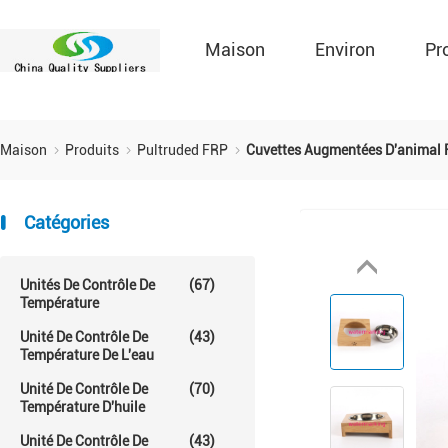
Maison
Environ
Pr
Maison
Produits
Pultruded FRP
Cuvettes Augmentées D'animal F
Catégories
Unités De Contrôle De
(67)
Température
Unité De Contrôle De
(43)
Température De L'eau
Unité De Contrôle De
(70)
Température D'huile
Unité De Contrôle De
(43)