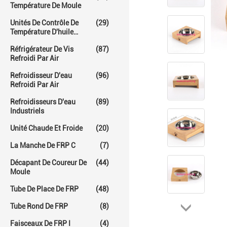
Température De Moule
Unités De Contrôle De
(29)
Température D'huile
Chaude
Réfrigérateur De Vis
(87)
Refroidi Par Air
Refroidisseur D'eau
(96)
Refroidi Par Air
Refroidisseurs D'eau
(89)
Industriels
Unité Chaude Et Froide
(20)
La Manche De FRP C
(7)
Décapant De Coureur De
(44)
Moule
Tube De Place De FRP
(48)
Tube Rond De FRP
(8)
Faisceaux De FRP I
(4)