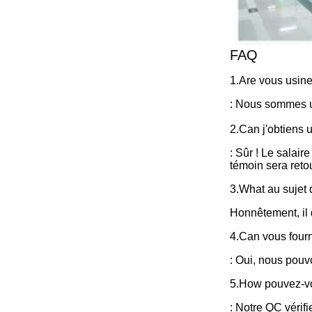
FAQ
1.Are vous usin
: Nous sommes us
2.Can j'obtiens u
: Sûr ! Le salair
témoin sera reto
3.What au sujet 
Honnêtement, il 
4.Can vous four
: Oui, nous pouv
5.How pouvez-vou
: Notre QC vérifi