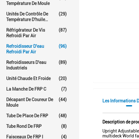
Température De Moule
Unités De Contrôle De
(29)
Température D'huile
Chaude
Réfrigérateur De Vis
(87)
Refroidi Par Air
Refroidisseur D'eau
(96)
Refroidi Par Air
Refroidisseurs D'eau
(89)
Industriels
Unité Chaude Et Froide
(20)
La Manche De FRP C
(7)
Décapant De Coureur De
(44)
Les Informations D
Moule
Tube De Place De FRP
(48)
Description de pro
Tube Rond De FRP
(8)
Upright Adjustable
multideck World fa
Faisceaux De FRP I
(4)