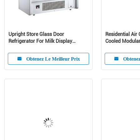
Upright Store Glass Door
Residential Air 
Refrigerator For Milk Display
Cooled Modular 
Danfoss Compressor
Pump Unit
Obtenez Le Meilleur Prix
Obtenez