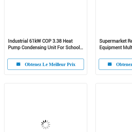
Industrial 61kW COP 3.38 Heat
Supermarket Re
Pump Condensing Unit For School /
Equipment Mult
Home
Curve Glass
Obtenez Le Meilleur Prix
Obtenez