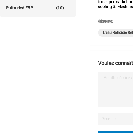
for supermarket o
cooling 3. Mechnica
Pultruded FRP
(10)
étiquette:
L'eau Refroidie Re
Voulez connaîtr
Veuillez écrire 