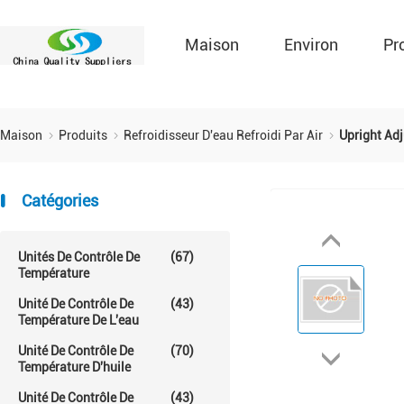
Maison
Environ
Pr
Maison
Produits
Refroidisseur D'eau Refroidi Par Air
Upright Adj
Catégories
Unités De Contrôle De
(67)
Température
Unité De Contrôle De
(43)
Température De L'eau
Unité De Contrôle De
(70)
Température D'huile
Unité De Contrôle De
(43)