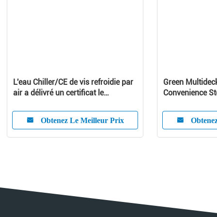
L'eau Chiller/CE de vis refroidie par
Green Multideck
air a délivré un certificat le
Convenience Sto
refroidisseur d'eau refroidi par air
Large Capacity
Obtenez Le Meilleur Prix
Obtenez