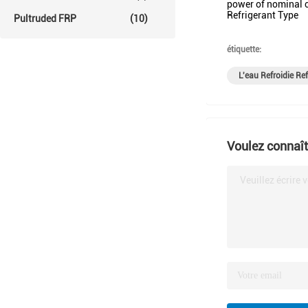
power of nominal 
Refrigerant Type
Pultruded FRP
(10)
étiquette:
L'eau Refroidie Re
Voulez connaîtr
Veuillez écrire 