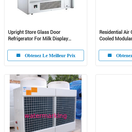
Upright Store Glass Door
Residential Air 
Refrigerator For Milk Display
Cooled Modular 
Danfoss Compressor
Pump Unit
Obtenez Le Meilleur Prix
Obtenez