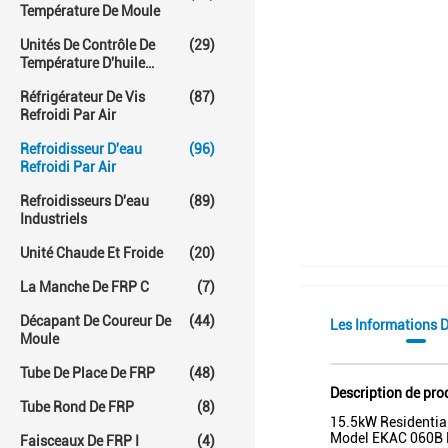
Température De Moule
Unités De Contrôle De
(29)
Température D'huile
Chaude
Réfrigérateur De Vis
(87)
Refroidi Par Air
Refroidisseur D'eau
(96)
Refroidi Par Air
Refroidisseurs D'eau
(89)
Industriels
Unité Chaude Et Froide
(20)
La Manche De FRP C
(7)
Décapant De Coureur De
(44)
Les Informations D
Moule
Tube De Place De FRP
(48)
Description de pro
Tube Rond De FRP
(8)
15.5kW Residential
Model EKAC 060B N
Faisceaux De FRP I
(4)