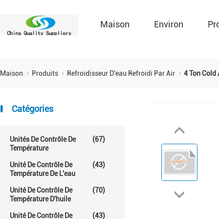
Maison
Environ
Pr
Maison
Produits
Refroidisseur D'eau Refroidi Par Air
4 Ton Cold
Catégories
Unités De Contrôle De
(67)
Température
Unité De Contrôle De
(43)
Température De L'eau
Unité De Contrôle De
(70)
Température D'huile
Unité De Contrôle De
(43)