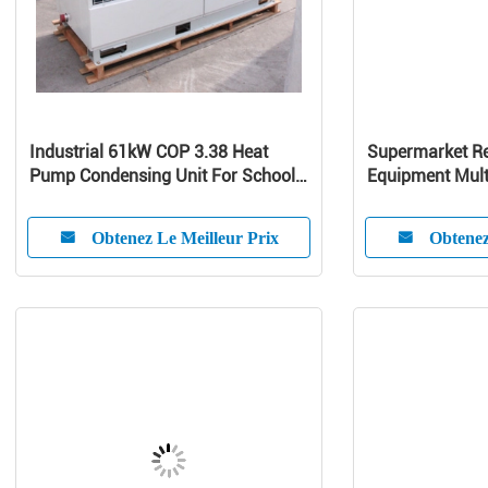
Industrial 61kW COP 3.38 Heat
Supermarket Re
Pump Condensing Unit For School /
Equipment Mult
Home
Curve Glass
Obtenez Le Meilleur Prix
Obtenez