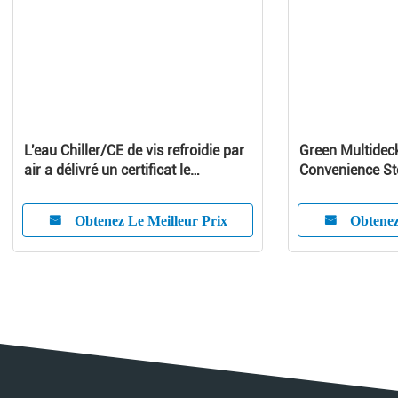
L'eau Chiller/CE de vis refroidie par
Green Multideck
air a délivré un certificat le
Convenience Sto
refroidisseur d'eau refroidi par air
Large Capacity
Obtenez Le Meilleur Prix
Obtenez