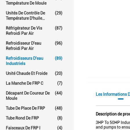
Température De Moule
Unités De Contrôle De
(29)
Température D'huile
Chaude
Réfrigérateur De Vis
(87)
Refroidi Par Air
Refroidisseur D'eau
(96)
Refroidi Par Air
Refroidisseurs D'eau
(89)
Industriels
Unité Chaude Et Froide
(20)
La Manche De FRP C
(7)
Décapant De Coureur De
(44)
Les Informations D
Moule
Tube De Place De FRP
(48)
Description de pro
Tube Rond De FRP
(8)
3HP To 50HP Indust
and pumps to ensur
Faisceaux De FRP I
(4)