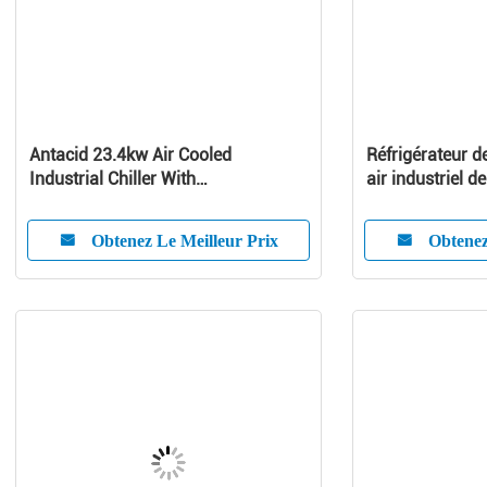
Antacid 23.4kw Air Cooled
Réfrigérateur d
Industrial Chiller With
air industriel 
Microcomputer System
refroidisseur d
Obtenez Le Meilleur Prix
Obtenez