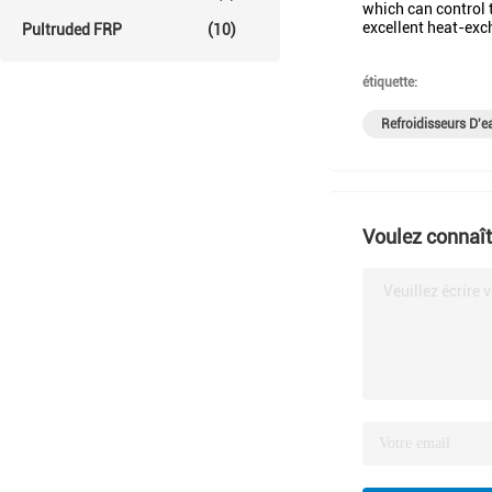
which can control 
excellent heat-exch
Pultruded FRP
(10)
étiquette:
Refroidisseurs D'ea
Voulez connaîtr
Veuillez écrire 