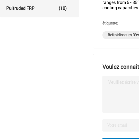
ranges from 5~35℃
cooling capacities
Pultruded FRP
(10)
étiquette:
Refroidisseurs D'ea
Voulez connaîtr
Veuillez écrire 