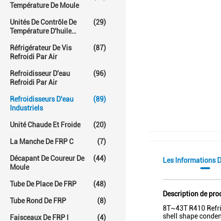
Température De Moule
Unités De Contrôle De
(29)
Température D'huile
Chaude
Réfrigérateur De Vis
(87)
Refroidi Par Air
Refroidisseur D'eau
(96)
Refroidi Par Air
Refroidisseurs D'eau
(89)
Industriels
Unité Chaude Et Froide
(20)
La Manche De FRP C
(7)
Décapant De Coureur De
(44)
Les Informations D
Moule
Tube De Place De FRP
(48)
Description de pro
Tube Rond De FRP
(8)
8T~43T R410 Refrig
shell shape conden
Faisceaux De FRP I
(4)