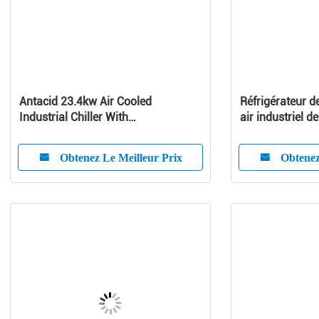
Antacid 23.4kw Air Cooled
Réfrigérateur d
Industrial Chiller With
air industriel 
Microcomputer System
refroidisseur d
Obtenez Le Meilleur Prix
Obtenez