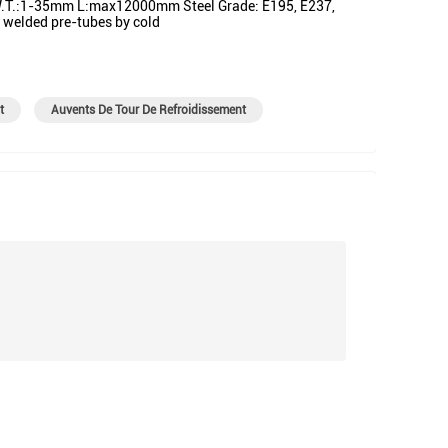
m W.T.:1-35mm L:max12000mm Steel Grade: E195, E237,
 welded pre-tubes by cold
t
Auvents De Tour De Refroidissement