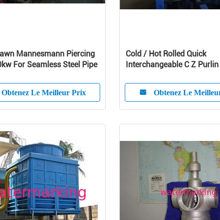
rawn Mannesmann Piercing
Cold / Hot Rolled Quick
0kw For Seamless Steel Pipe
Interchangeable C Z Purlin 
Former Machine
Obtenez Le Meilleur Prix
Obtenez Le Meilleu