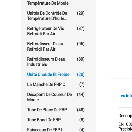
Température De Moule
Unités De Contrôle De
(29)
Température D'huile
Chaude
Réfrigérateur De Vis
(87)
Refroidi Par Air
Refroidisseur D'eau
(96)
Refroidi Par Air
Refroidisseurs D'eau
(89)
Industriels
Unité Chaude Et Froide
(20)
La Manche De FRP C
(7)
Décapant De Coureur De
(44)
Les Inf
Moule
Tube De Place De FRP
(48)
Descrip
Tube Rond De FRP
(8)
EN1030
Precisi
Faisceaux De FRP I
(4)