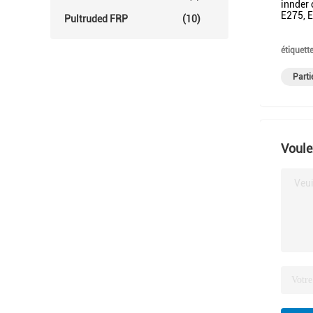
innder
E275, E
Pultruded FRP
(10)
étiquette
Parti
Voule
Veui