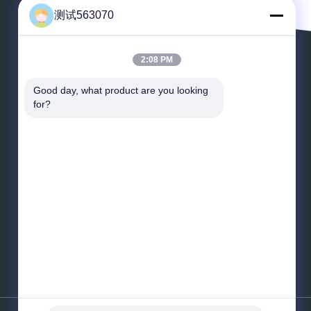
测试563070
2:08 PM
Laissez un message
Good day, what product are you looking 
for?
*
E-mail
*
Message
Envoyez