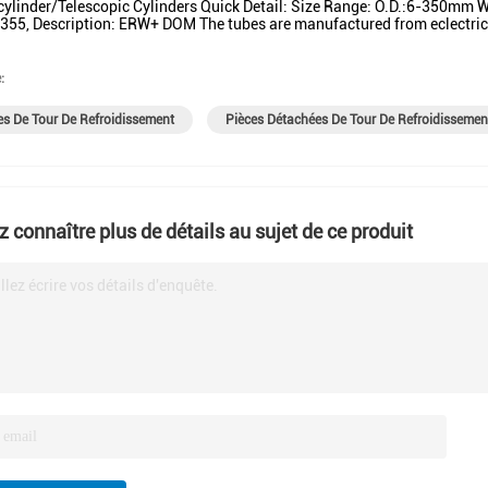
 cylinder/Telescopic Cylinders Quick Detail: Size Range: O.D.:6-350m
355, Description: ERW+ DOM The tubes are manufactured from eclectric
:
es De Tour De Refroidissement
Pièces Détachées De Tour De Refroidissemen
z connaître plus de détails au sujet de ce produit
llez écrire vos détails d'enquête.