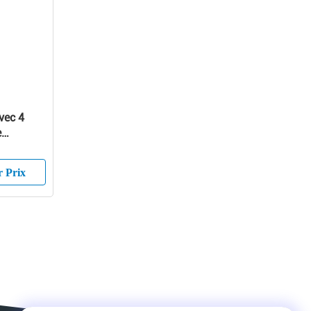
vec 4
e
r Prix