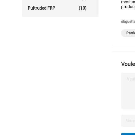
most im
produc
Pultruded FRP
(10)
étiquette
Parti
Voule
Veui