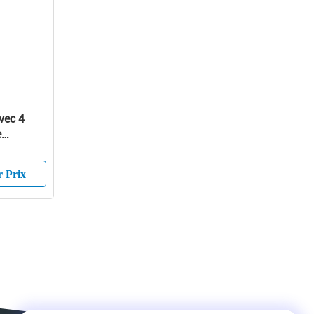
vec 4
e
r Prix