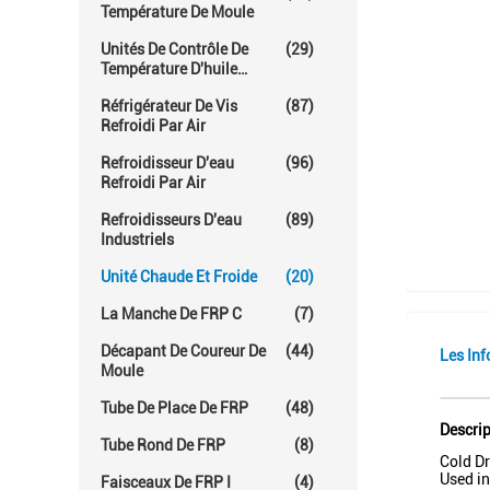
Température De Moule
Unités De Contrôle De
(29)
Température D'huile
Chaude
Réfrigérateur De Vis
(87)
Refroidi Par Air
Refroidisseur D'eau
(96)
Refroidi Par Air
Refroidisseurs D'eau
(89)
Industriels
Unité Chaude Et Froide
(20)
La Manche De FRP C
(7)
Décapant De Coureur De
(44)
Les Inf
Moule
Tube De Place De FRP
(48)
Descrip
Tube Rond De FRP
(8)
Cold Dr
Used in
Faisceaux De FRP I
(4)