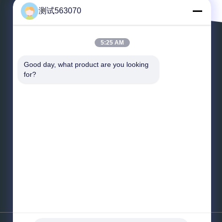
测试563070
5:25 AM
Laissez un message
Good day, what product are you looking 
for?
*
E-mail
*
Message
Envoyez