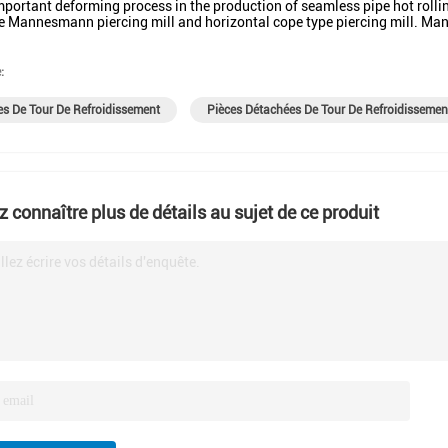
portant deforming process in the production of seamless pipe hot rolling.
e Mannesmann piercing mill and horizontal cope type piercing mill. M
:
es De Tour De Refroidissement
Pièces Détachées De Tour De Refroidissemen
z connaître plus de détails au sujet de ce produit
llez écrire vos détails d'enquête.