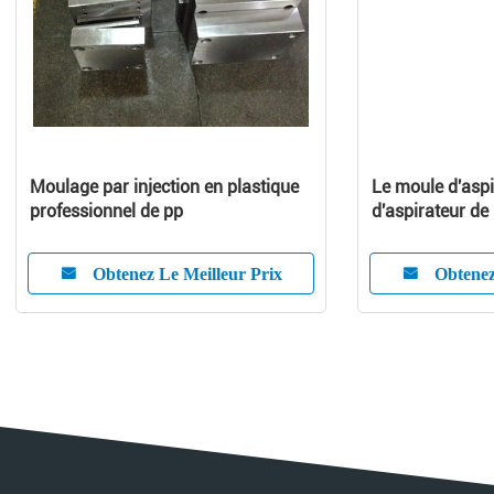
Moulage par injection en plastique
Le moule d'aspi
professionnel de pp
d'aspirateur de
aspirateur mou
couverture asp
Obtenez Le Meilleur Prix
Obtenez
appareil ménag