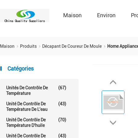
Maison
Environ
Pr
Maison
Produits
Décapant De Coureur De Moule
Home Appliance
Catégories
Unités De Contrôle De
(67)
Température
Unité De Contrôle De
(43)
Température De L'eau
Unité De Contrôle De
(70)
Température D'huile
Unité De Contrôle De
(43)