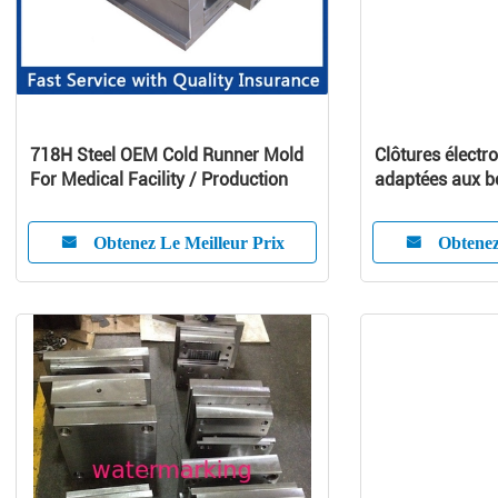
718H Steel OEM Cold Runner Mold
Clôtures électr
For Medical Facility / Production
adaptées aux be
pp/PE pour le d
Silk-screen
Obtenez Le Meilleur Prix
Obtenez