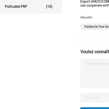
Export (HASCO,DME,
can cooperate with
Pultruded FRP
(10)
étiquette:
Parties De Tour De
Voulez connaîtr
Veuillez écrire 