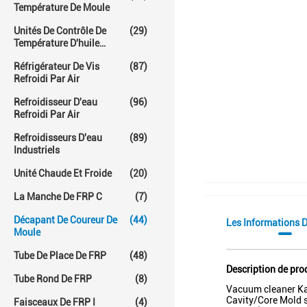
Température De Moule
Unités De Contrôle De
(29)
Température D'huile
Chaude
Réfrigérateur De Vis
(87)
Refroidi Par Air
Refroidisseur D'eau
(96)
Refroidi Par Air
Refroidisseurs D'eau
(89)
Industriels
Unité Chaude Et Froide
(20)
La Manche De FRP C
(7)
Décapant De Coureur De
(44)
Les Informations D
Moule
Tube De Place De FRP
(48)
Description de pro
Tube Rond De FRP
(8)
Vacuum cleaner Ka
Cavity/Core Mold 
Faisceaux De FRP I
(4)