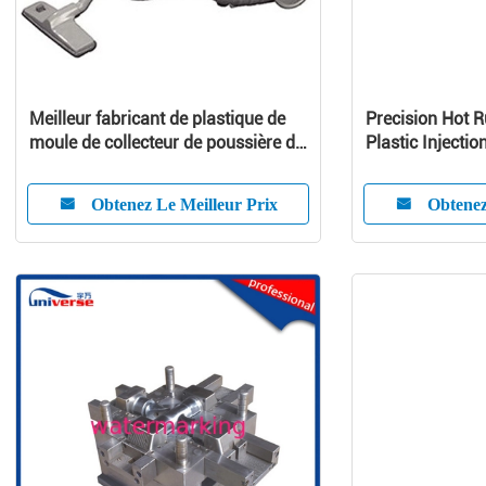
Meilleur fabricant de plastique de
Precision Hot 
moule de collecteur de poussière de
Plastic Injectio
moule d'aspirateur
Customized Pr
Obtenez Le Meilleur Prix
Obtenez