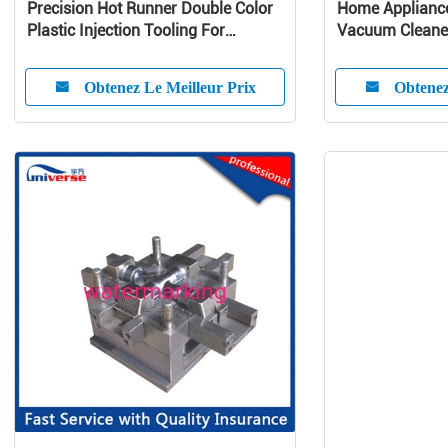
Precision Hot Runner Double Color
Home Appliance
Plastic Injection Tooling For
Vacuum Cleaner
Customized Product
Molding
Obtenez Le Meilleur Prix
Obtenez