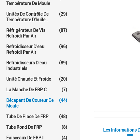
Température De Moule
Unités De Contrôle De
(29)
Température D'huile
Chaude
Réfrigérateur De Vis
(87)
Refroidi Par Air
Refroidisseur D'eau
(96)
Refroidi Par Air
Refroidisseurs D'eau
(89)
Industriels
Unité Chaude Et Froide
(20)
La Manche De FRP C
(7)
Décapant De Coureur De
(44)
Moule
Tube De Place De FRP
(48)
Tube Rond De FRP
(8)
Les Informations D
Faisceaux De FRP I
(4)