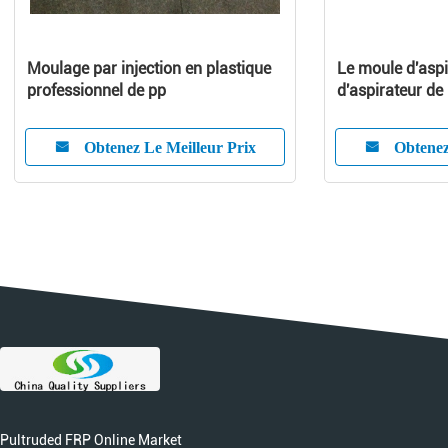
Moulage par injection en plastique
Le moule d'aspi
professionnel de pp
d'aspirateur de
aspirateur mou
couverture asp
Obtenez Le Meilleur Prix
Obtenez
appareil ménag
Pultruded FRP Online Market