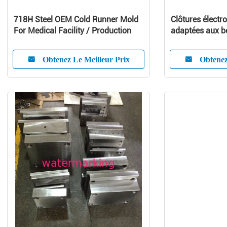
718H Steel OEM Cold Runner Mold
Clôtures électr
For Medical Facility / Production
adaptées aux be
pp/PE pour le d
Silk-screen
Obtenez Le Meilleur Prix
Obtenez