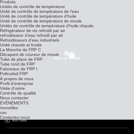
Produits
Unités de contrôle de température
Unité de contrôle de température de l'eau
Unité de contrôle de température d'huile
Unité de contrôle de température de moule
Unités de contrôle de température d'huile chaude
Réfrigérateur de vis refroidi par air
refroidisseur d'eau refroidi par air
Refroidisseurs d'eau industriels
Unité chaude et froide
La Manche de FRP C
Décapant de coureur de moule
Tube de place de FRP
Tube rond de FRP
Faisceaux de FRP I
Pultruded FRP
À propos de nous
Profil d'entreprise
Visite d'usine
Contrôle de qualité
Nous contacter
Unité de contrôle de température de moule en plastique sur
ÉVÉNEMENTS
mesure à haut rendement
nouvelles
cas
Unité de contrôle de température d'huile
2024-07-01
Contactez-nous
900 vues