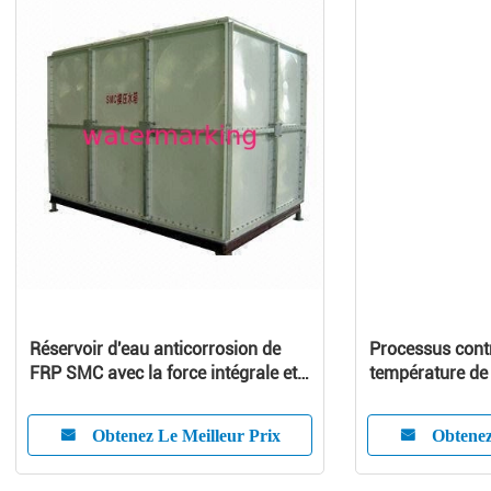
Réservoir d'eau anticorrosion de
Processus cont
FRP SMC avec la force intégrale et
température de 
Nice l'adaptabilité
unité 180℃ pou
Injection
Obtenez Le Meilleur Prix
Obtenez