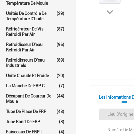
Température De Moule
Unités De Contrôle De
(29)
Température D'huile
Chaude
Réfrigérateur De Vis
(87)
Refroidi Par Air
Refroidisseur D'eau
(96)
Refroidi Par Air
Refroidisseurs D'eau
(89)
Industriels
Unité Chaude Et Froide
(20)
La Manche De FRP C
(7)
Décapant De Coureur De
(44)
Les Informations D
Moule
Tube De Place De FRP
(48)
Lieu D'origine
Tube Rond De FRP
(8)
Numéro De Mo
Faisceaux De FRP I
(4)