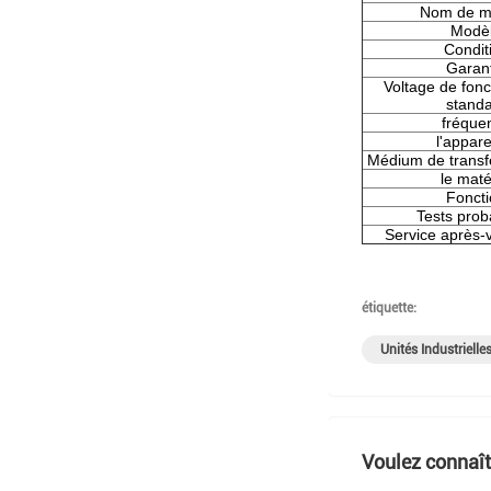
Nom de m
Modè
Condit
Garan
Voltage de fon
stand
fréque
l'appar
Médium de transfe
le maté
Fonct
Tests proba
Service après-v
étiquette:
Unités Industrielle
Voulez connaîtr