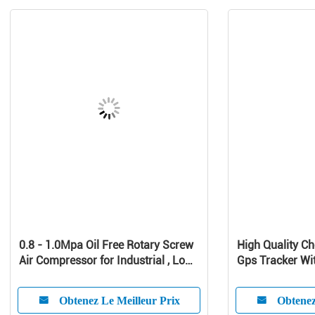
0.8 - 1.0Mpa Oil Free Rotary Screw
High Quality Ch
Air Compressor for Industrial , Low
Gps Tracker Wit
Noise Silent Screw Type Air
Vehicle Anti-Th
Compressor
Obtenez Le Meilleur Prix
Obtenez