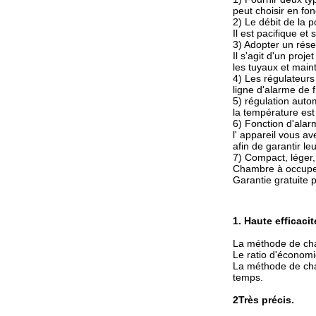
peut choisir en fo
2) Le débit de la 
Il est pacifique et
3) Adopter un réser
Il s'agit d'un proje
les tuyaux et main
4) Les régulateurs
ligne d'alarme de 
5) régulation auto
la température est 
6) Fonction d'alar
l' appareil vous av
afin de garantir le
7) Compact, léger,
Chambre à occup
Garantie gratuite p
1. Haute efficaci
La méthode de cha
Le ratio d'économi
La méthode de chau
temps.
2Très précis.