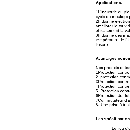
Applications:
1L'industrie du pl
cycle de moulage po
2Industrie électro
améliorer le taux 
efficacement la vo
3Industrie des mach
température de l' h
l'usure .
Avantages concur
Nos produits dotés
1Protection contre
2. protection cont
3Protection contre
4Protection contre
5. Protection cont
6Protection du déb
7Commutateur d'ar
8- Une prise à fusi
Les spécification
Le lieu d'