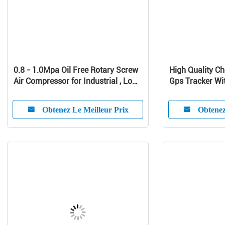
0.8 - 1.0Mpa Oil Free Rotary Screw
High Quality Ch
Air Compressor for Industrial , Low
Gps Tracker Wit
Noise Silent Screw Type Air
Vehicle Anti-Th
Compressor
Obtenez Le Meilleur Prix
Obtenez