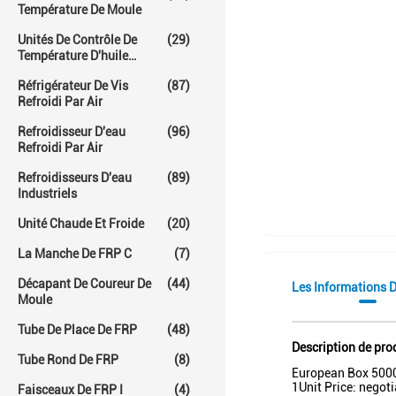
Température De Moule
Unités De Contrôle De
(29)
Température D'huile
Chaude
Réfrigérateur De Vis
(87)
Refroidi Par Air
Refroidisseur D'eau
(96)
Refroidi Par Air
Refroidisseurs D'eau
(89)
Industriels
Unité Chaude Et Froide
(20)
La Manche De FRP C
(7)
Décapant De Coureur De
(44)
Les Informations D
Moule
Tube De Place De FRP
(48)
Description de pro
Tube Rond De FRP
(8)
European Box 5000
1Unit Price: negot
Faisceaux De FRP I
(4)