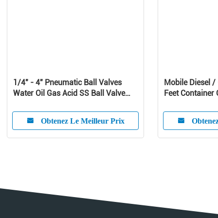
1/4" - 4" Pneumatic Ball Valves
Mobile Diesel 
Water Oil Gas Acid SS Ball Valve
Feet Container O
-20℃ - 190℃
Obtenez Le Meilleur Prix
Obtenez