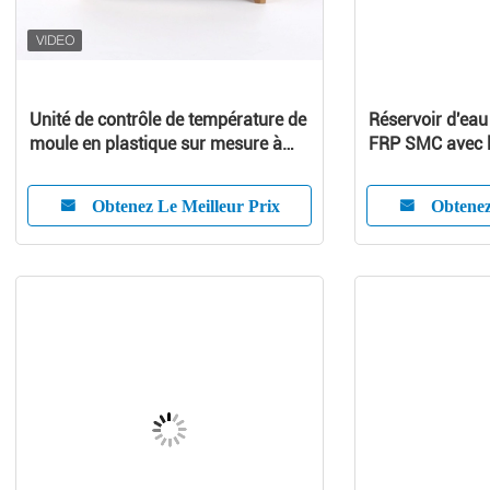
Unité de contrôle de température de
Réservoir d'eau
moule en plastique sur mesure à
FRP SMC avec la
haut rendement
Nice l'adaptabil
Obtenez Le Meilleur Prix
Obtenez