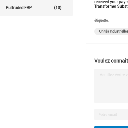
received your pay
Transformer Subst
Pultruded FRP
(10)
étiquette:
Unités Industrielle
Voulez connaîtr
Veuillez écrire 