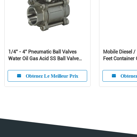
1/4" - 4" Pneumatic Ball Valves
Mobile Diesel 
Water Oil Gas Acid SS Ball Valve
Feet Container O
-20℃ - 190℃
Obtenez Le Meilleur Prix
Obtenez