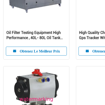
Oil Filter Testing Equipment High
High Quality Ch
Performance , 40L- 80L Oil Tank
Gps Tracker Wit
Volume
Vehicle Anti-Th
Obtenez Le Meilleur Prix
Obtenez