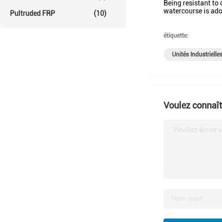
Being resistant to 
watercourse is ado
Pultruded FRP
(10)
étiquette:
Unités Industrielle
Voulez connaîtr
Veuillez écrire 