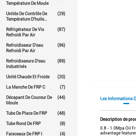
Température De Moule
Unités De Contrôle De
(29)
Température D'huile
Chaude
Réfrigérateur De Vis
(87)
Refroidi Par Air
Refroidisseur D'eau
(96)
Refroidi Par Air
Refroidisseurs D'eau
(89)
Industriels
Unité Chaude Et Froide
(20)
La Manche De FRP C
(7)
Décapant De Coureur De
(44)
Les Informations D
Moule
Tube De Place De FRP
(48)
Description de pro
Tube Rond De FRP
(8)
0.8 - 1.0Mpa Oil F
advantage features
Faisceaux De FRP I
(4)