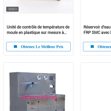
Unité de contrôle de température de
Réservoir d'eau
moule en plastique sur mesure à
FRP SMC avec la
haut rendement
Nice l'adaptabil
Obtenez Le Meilleur Prix
Obtenez