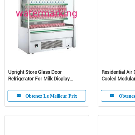
Upright Store Glass Door
Residential Air 
Refrigerator For Milk Display
Cooled Modular 
Danfoss Compressor
Pump Unit
Obtenez Le Meilleur Prix
Obtenez