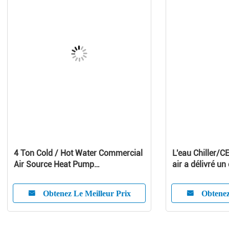
4 Ton Cold / Hot Water Commercial
L'eau Chiller/CE
Air Source Heat Pump
air a délivré un 
1010x490x1245 mm
refroidisseur d'
Obtenez Le Meilleur Prix
Obtenez