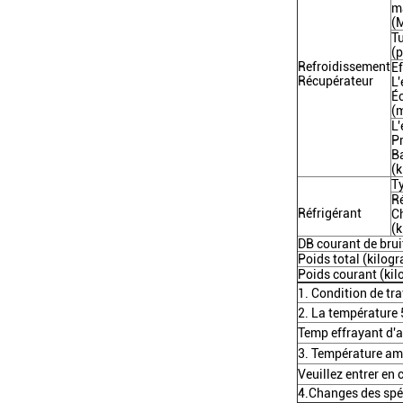
m
(
Tu
(
Refroidissement
E
Récupérateur
L
É
(
L
P
B
(
T
Ré
Réfrigérant
C
(
DB courant de brui
Poids total (kilo
Poids courant (ki
1. Condition de t
2. La températur
Temp effrayant d'
3. Température a
Veuillez entrer en
4.Changes des spéc