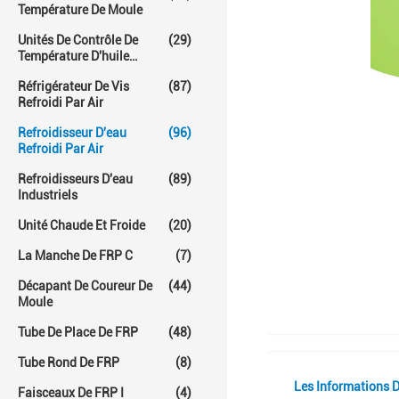
Température De Moule
Unités De Contrôle De
(29)
Température D'huile
Chaude
Réfrigérateur De Vis
(87)
Refroidi Par Air
Refroidisseur D'eau
(96)
Refroidi Par Air
Refroidisseurs D'eau
(89)
Industriels
Unité Chaude Et Froide
(20)
La Manche De FRP C
(7)
Décapant De Coureur De
(44)
Moule
Tube De Place De FRP
(48)
Tube Rond De FRP
(8)
Les Informations D
Faisceaux De FRP I
(4)