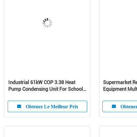
Industrial 61kW COP 3.38 Heat
Supermarket Re
Pump Condensing Unit For School /
Equipment Mult
Home
Curve Glass
Obtenez Le Meilleur Prix
Obtenez