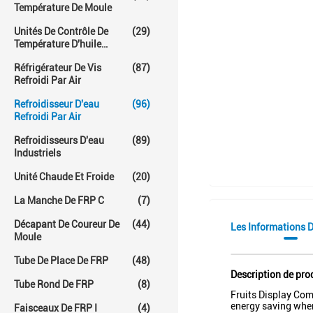
Température De Moule
Unités De Contrôle De
(29)
Température D'huile
Chaude
Réfrigérateur De Vis
(87)
Refroidi Par Air
Refroidisseur D'eau
(96)
Refroidi Par Air
Refroidisseurs D'eau
(89)
Industriels
Unité Chaude Et Froide
(20)
La Manche De FRP C
(7)
Décapant De Coureur De
(44)
Les Informations D
Moule
Tube De Place De FRP
(48)
Description de pro
Tube Rond De FRP
(8)
Fruits Display Com
energy saving when
Faisceaux De FRP I
(4)