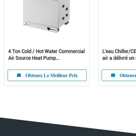
4 Ton Cold / Hot Water Commercial
L'eau Chiller/CE
Air Source Heat Pump
air a délivré un 
1010x490x1245 mm
refroidisseur d'
Obtenez Le Meilleur Prix
Obtenez