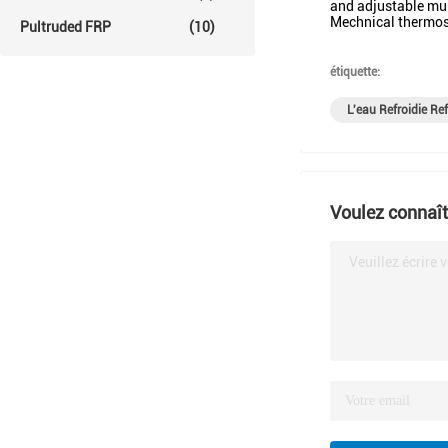
and adjustable mu
Mechnical thermost
Pultruded FRP
(10)
étiquette:
L'eau Refroidie Re
Voulez connaîtr
Veuillez écrire 