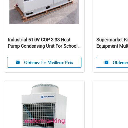
Industrial 61kW COP 3.38 Heat
Supermarket Re
Pump Condensing Unit For School /
Equipment Mult
Home
Curve Glass
Obtenez Le Meilleur Prix
Obtenez