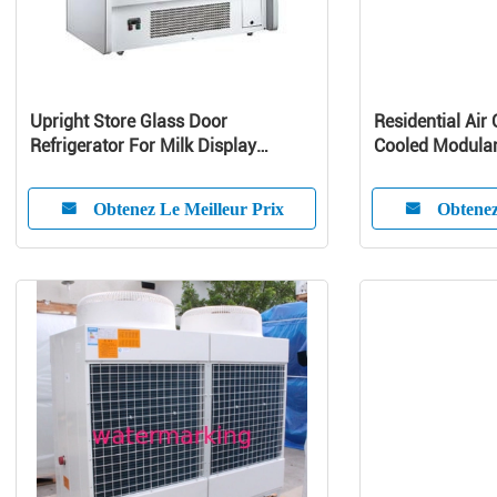
Upright Store Glass Door
Residential Air 
Refrigerator For Milk Display
Cooled Modular 
Danfoss Compressor
Pump Unit
Obtenez Le Meilleur Prix
Obtenez