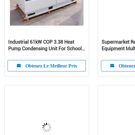
Industrial 61kW COP 3.38 Heat
Supermarket Re
Pump Condensing Unit For School /
Equipment Mult
Home
Curve Glass
Obtenez Le Meilleur Prix
Obtenez