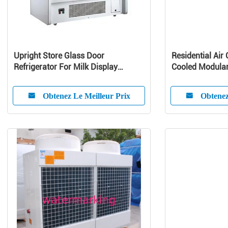
Upright Store Glass Door
Residential Air 
Refrigerator For Milk Display
Cooled Modular 
Danfoss Compressor
Pump Unit
Obtenez Le Meilleur Prix
Obtenez