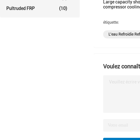
Large capacity sh
compressor cooling
Pultruded FRP
(10)
étiquette:
L'eau Refroidie Re
Voulez connaîtr
Veuillez écrire 