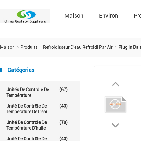
Maison
Environ
Pr
Maison
Produits
Refroidisseur D'eau Refroidi Par Air
Plug In Dai
Catégories
Unités De Contrôle De
(67)
Température
Unité De Contrôle De
(43)
Température De L'eau
Unité De Contrôle De
(70)
Température D'huile
Unité De Contrôle De
(43)