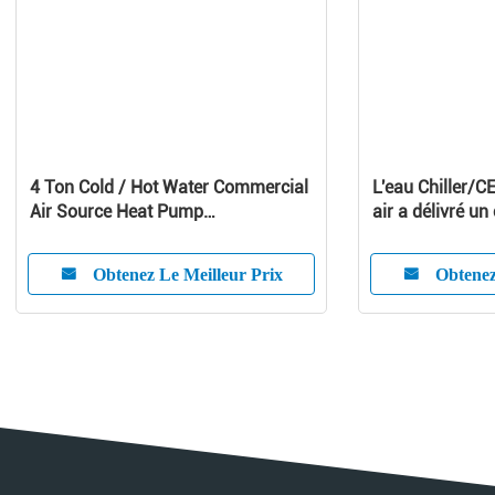
4 Ton Cold / Hot Water Commercial
L'eau Chiller/CE
Air Source Heat Pump
air a délivré un 
1010x490x1245 mm
refroidisseur d'
Obtenez Le Meilleur Prix
Obtenez