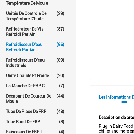
Température De Moule
Unités De Contrôle De
(29)
Température D'huile
Chaude
Réfrigérateur De Vis
(87)
Refroidi Par Air
Refroidisseur D'eau
(96)
Refroidi Par Air
Refroidisseurs D'eau
(89)
Industriels
Unité Chaude Et Froide
(20)
La Manche De FRP C
(7)
Décapant De Coureur De
(44)
Les Informations D
Moule
Tube De Place De FRP
(48)
Description de pro
Tube Rond De FRP
(8)
Plug In Dairy Food
chiller and more e
Faisceaux De FRP I
(4)