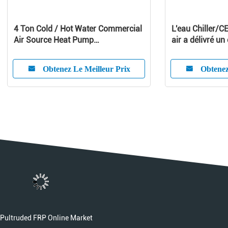
4 Ton Cold / Hot Water Commercial
L'eau Chiller/CE
Air Source Heat Pump
air a délivré un 
1010x490x1245 mm
refroidisseur d'
Obtenez Le Meilleur Prix
Obtenez
Pultruded FRP Online Market