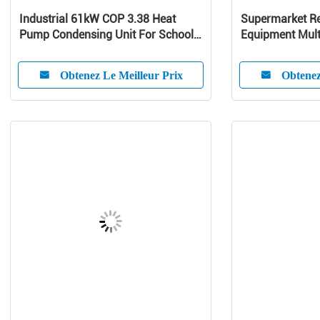
Industrial 61kW COP 3.38 Heat
Supermarket Re
Pump Condensing Unit For School /
Equipment Mult
Home
Curve Glass
Obtenez Le Meilleur Prix
Obtenez