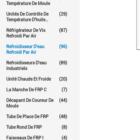
Température De Moule
Unités De Contrôle De
(29)
Température D'huile
Chaude
Réfrigérateur De Vis
(87)
Refroidi Par Air
Refroidisseur D'eau
(96)
Refroidi Par Air
Refroidisseurs D'eau
(89)
Industriels
Unité Chaude Et Froide
(20)
La Manche De FRP C
(7)
Décapant De Coureur De
(44)
Moule
Tube De Place De FRP
(48)
Tube Rond De FRP
(8)
Faisceaux De FRP I
(4)