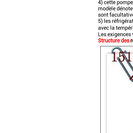
4) cette pompe
modèle dénote 
sont facultativ
5) les réfrigér
avec la tempé
Les exigences v
Structure des
r