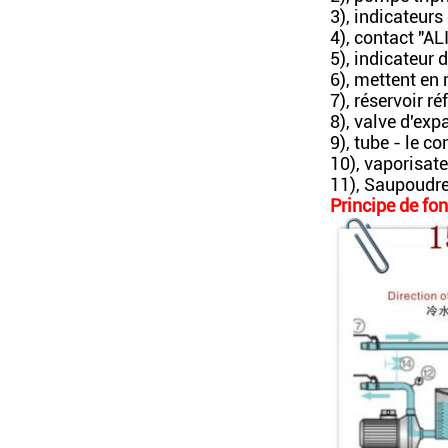
3), indicateur
4), contact "
5), indicateur
6), mettent en 
7), réservoir r
8), valve d'exp
9), tube - le c
10), vaporisat
11), Saupoudre
Principe de fo