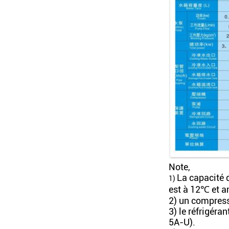
Note,
La capacité 
1)
est à 12℃ et 
2) un compress
3) le réfrigéra
5A-U).