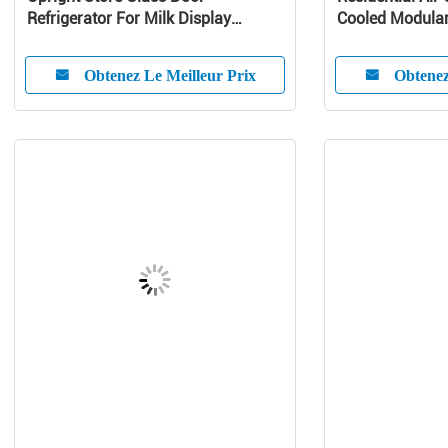
Refrigerator For Milk Display
Cooled Modular 
Danfoss Compressor
Pump Unit
Obtenez Le Meilleur Prix
Obtenez