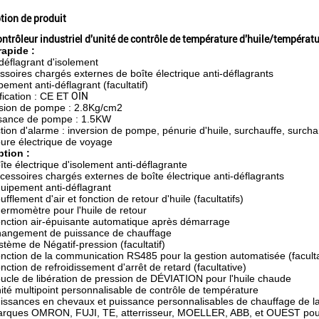
tion de produit
ntrôleur industriel d'unité de contrôle de température d'huile/températ
rapide :
-déflagrant d'isolement
ssoires chargés externes de boîte électrique anti-déflagrants
ement anti-déflagrant (facultatif)
fication : CE ET
OIN
sion de pompe : 2.8Kg/cm2
sance de pompe : 1.5KW
tion d'alarme : inversion de pompe, pénurie d'huile, surchauffe, surc
pure électrique de voyage
ption :
îte électrique d'isolement anti-déflagrante
cessoires chargés externes de boîte électrique anti-déflagrants
uipement anti-déflagrant
ufflement d'air et fonction de retour d'huile (facultatifs)
ermomètre pour l'huile de retour
nction air-épuisante automatique après démarrage
angement de puissance de chauffage
stème de Négatif-pression (facultatif)
nction de la communication RS485 pour la gestion automatisée (faculta
nction de refroidissement d'arrêt de retard (facultative)
ucle de libération de pression de DÉVIATION pour l'huile chaude
ité multipoint personnalisable de contrôle de température
issances en chevaux et puissance personnalisables de chauffage de l
rques OMRON, FUJI, TE, atterrisseur, MOELLER, ABB, et OUEST pour 