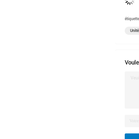
étiquette
Unité
Voule
Veui