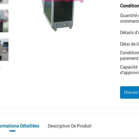
Condition
Quantité 
command
Détails d
Délai de l
Condition
paiement
Capacité
d'approv
Discute
ormations Détaillées
Description De Produit