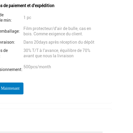
s de paiement et d'expédition
de
1 pc
e min:
Film protecteur/d'air de bulle, cas en
'emballage:
bois. Comme exigence du client.
ivraison:
Dans 20days après réception du dépôt
s de
30% T/T à l'avance, équilibre de 70%
:
avant que nous la livraison
500pcs/month
isionnement:
r Maintenant