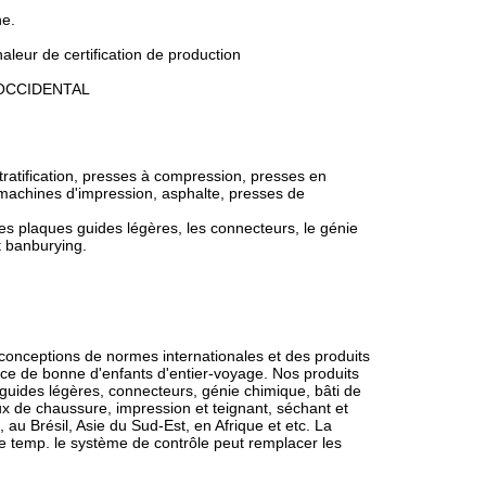
ne.
aleur de certification de production
t OCCIDENTAL
ratification, presses à compression, presses en
machines d'impression, asphalte, presses de
es plaques guides légères, les connecteurs, le génie
t banburying.
 conceptions de normes internationales et des produits
vice de bonne d'enfants d'entier-voyage. Nos produits
guides légères, connecteurs, génie chimique, bâti de
ux de chaussure, impression et teignant, séchant et
au Brésil, Asie du Sud-Est, en Afrique et etc. La
 temp. le système de contrôle peut remplacer les