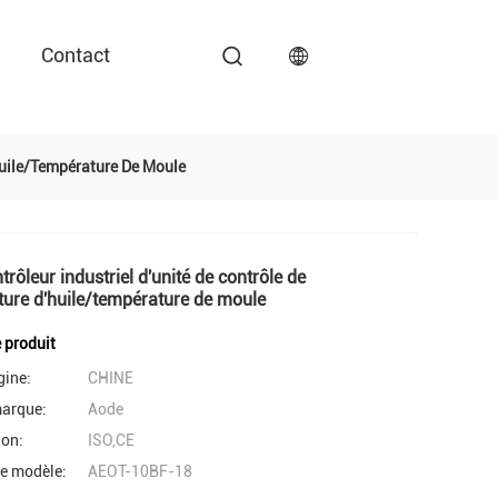
Contact
huile/température De Moule
trôleur industriel d'unité de contrôle de
ure d'huile/température de moule
e produit
gine:
CHINE
arque:
Aode
ion:
ISO,CE
e modèle:
AEOT-10BF-18