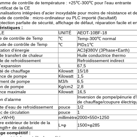
mme de contrôle de température : +25℃-300℃ pour l'eau entrante
rtificat de la CE
nalisations intégrées d'acier inoxydable pour moins de résistance et de
de de contrôle : micro-ordinateur ou PLC importé (facultatif)
otection parfaite de sécurité, affichage de défaut, réparation facile e
éristiques :
LE
UNITÉ
AEOT-10BF-18
de contrôle de Temp
℃
Temp-300℃ normal
tude de contrôle de Temp
℃
PID±1℃
ation d'énergie
AC3∮380V (3Phase+Earth)
de transfert de chaleur
Huile conductrice thermo
e de refroidissement
Refroidissement indirect
'expansion
L
67,5
té de chauffage
Kilowatt
15/18
nce de pompe
Kilowatt
1,5
ement de pompe
M3/h
6,5
on de pompe
Kg/cm2
2,8
nce maximale
Kilowatt
16,5
Inversion de pompe/pénurie d'
on d'alarme
de chauffage/coupure électri
te d'eau de refroidissement
pouce
1/2
 de circulation
pouce
1
 (L×W×H)
millimètre
2000×550×1250
e extérieur de bride de la
L×φ
1500×φ285
length+ de caloduc
ge compétitif :