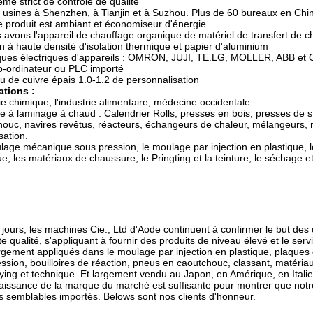
ème strict de contrôle de qualité
s usines à Shenzhen, à Tianjin et à Suzhou. Plus de 60 bureaux en Chi
e produit est ambiant et économiseur d'énergie
 avons l'appareil de chauffage organique de matériel de transfert de ch
n à haute densité d'isolation thermique et papier d'aluminium
ues électriques d'appareils : OMRON, JUJI, TE.LG, MOLLER, ABB e
o-ordinateur ou PLC importé
u de cuivre épais 1.0-1.2 de personnalisation
ations :
ie chimique, l'industrie alimentaire, médecine occidentale
 à laminage à chaud : Calendrier Rolls, presses en bois, presses de st
ouc, navires revêtus, réacteurs, échangeurs de chaleur, mélangeurs, 
sation.
age mécanique sous pression, le moulage par injection en plastique, l
e, les matériaux de chaussure, le Pringting et la teinture, le séchage e
jours, les machines Cie., Ltd d'Aode continuent à confirmer le but des
e qualité, s'appliquant à fournir des produits de niveau élevé et le ser
rgement appliqués dans le moulage par injection en plastique, plaques 
sion, bouilloires de réaction, pneus en caoutchouc, classant, matéria
ing et technique. Et largement vendu au Japon, en Amérique, en Italie, 
aissance de la marque du marché est suffisante pour montrer que notre
s semblables importés. Belows sont nos clients d'honneur.