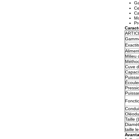
Ga
Ce
Ca
Mo
Pr
Caract
ARTIC
Gamme 
Exacti
Aliment
Milieu 
Méthod
Cuve d
Capaci
Puissa
Écoul
Pressi
Puissa
Foncti
Condui
Oléoduc
Taille
Diamètr
taille 
Avanta