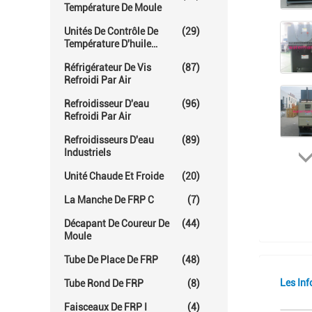
Température De Moule
Unités De Contrôle De
(29)
Température D'huile
Chaude
Réfrigérateur De Vis
(87)
Refroidi Par Air
Refroidisseur D'eau
(96)
Refroidi Par Air
Refroidisseurs D'eau
(89)
Industriels
Unité Chaude Et Froide
(20)
La Manche De FRP C
(7)
Décapant De Coureur De
(44)
Moule
Tube De Place De FRP
(48)
Les Inf
Tube Rond De FRP
(8)
Faisceaux De FRP I
(4)