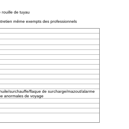
 rouille de tuyau
t entretien même exempts des professionnels
huile/surchauffe/flaque de surcharge/mazout/alarme
que anormales de voyage