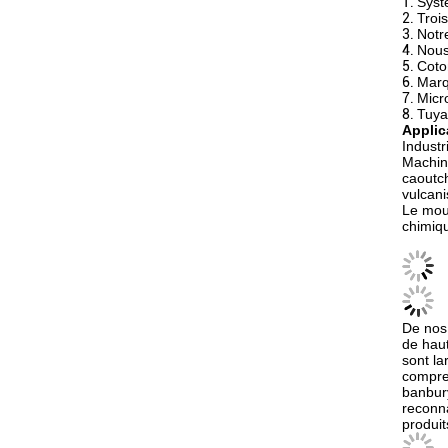
1.
Syst
2.
Troi
3.
Notr
4.
Nous
5.
Coto
6.
Marq
7.
Micr
8.
Tuya
Applic
Industr
Machine
caoutch
vulcani
Le moul
chimiqu
De nos 
de haut
sont la
compres
banbury
reconn
produit