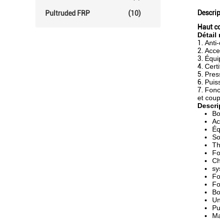
Descrip
Pultruded FRP
(10)
Haut co
Détail 
1.
Anti
2.
Acce
3.
Équip
4.
Certi
5.
Pres
6.
Puis
7.
Fonc
et cou
Descri
Bo
Ac
Éq
So
Th
Fo
Ch
sy
Fo
Fo
Bo
Un
Pu
Ma